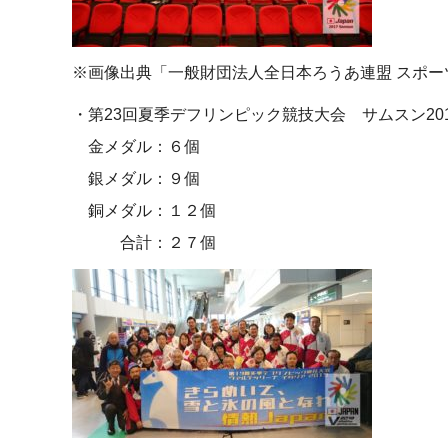
※画像出典「一般財団法人全日本ろうあ連盟 スポー
・第23回夏季デフリンピック競技大会 サムスン201
金メダル：６個
銀メダル：９個
銅メダル：１２個
合計：２７個