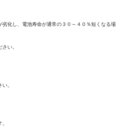
が劣化し、電池寿命が通常の３０～４０％短くなる場
ださい。
さい。
す。